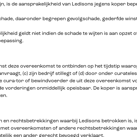
jn, is de aansprakelijkheid van Ledisons jegens koper be
schade, daaronder begrepen gevolgschade, gederfde winst
jkheid geldt niet indien de schade te wijten is aan opzet 
oepassing.
t deze overeenkomst te ontbinden op het tijdstip waarop d
nvraagt, (c) zijn bedrijf stillegt of (d) door onder curate
 de cura-tor of bewindvoerder de uit deze overeenkomst v
 vorderingen onmiddellijk opeisbaar. De koper is aanspr
en.
n en rechtsbetrekkingen waarbij Ledisons betrokken is, is
en met overeenkomsten of andere rechtsbetrekkingen waar
htelijk een ander gerecht bevoegd verklaart.