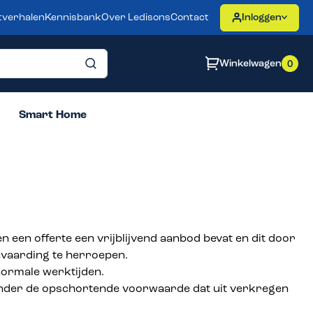
tverhalen
Kennisbank
Over Ledisons
Contact
Inloggen
Winkelwagen
0
Smart Home
en een offerte een vrijblijvend aanbod bevat en dit door
nvaarding te herroepen.
normale werktijden.
onder de opschortende voorwaarde dat uit verkregen