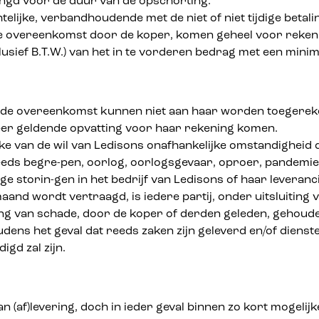
ngd voor de duur van de opschorting.
chtelijke, verbandhoudende met de niet of niet tijdige be
de overeenkomst door de koper, komen geheel voor reken
lusief B.T.W.) van het in te vorderen bedrag met een mini
de overeenkomst kunnen niet aan haar worden toegerekend, 
eer geldende opvatting voor haar rekening komen.
e van de wil van Ledisons onafhankelijke omstandigheid d
eds begre-pen, oorlog, oorlogsgevaar, oproer, pandemie,
e storin-gen in het bedrijf van Ledisons of haar leveranc
aand wordt vertraagd, is iedere partij, onder uitsluitin
g van schade, door de koper of derden geleden, gehouden z
s het geval dat reeds zaken zijn geleverd en/of diensten 
gd zal zijn.
(af)levering, doch in ieder geval binnen zo kort mogelij