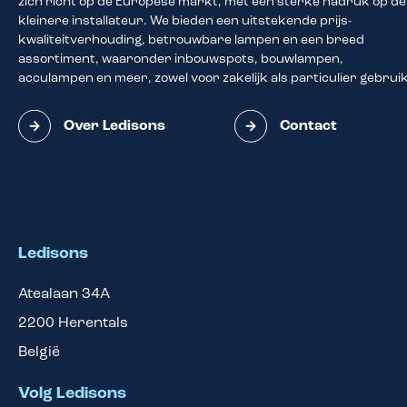
zich richt op de Europese markt, met een sterke nadruk op de
kleinere installateur. We bieden een uitstekende prijs-
kwaliteitverhouding, betrouwbare lampen en een breed
assortiment, waaronder inbouwspots, bouwlampen,
acculampen en meer, zowel voor zakelijk als particulier gebruik
Over Ledisons
Contact
Ledisons
Atealaan 34A
2200
Herentals
België
Volg Ledisons