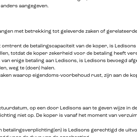
j anders aangegeven.
angen met betrekking tot geleverde zaken of gerelateerde d
at omtrent de betalingscapaciteit van de koper, is Ledison
len, totdat de koper zekerheid voor de betaling heeft ver
ten van enige betaling aan Ledisons, is Ledisons bevoegd
en, weg te (doen) halen.
zaken waarop eigendoms-voorbehoud rust, zijn aan de kope
actuurdatum, op een door Ledisons aan te geven wijze in d
ichting niet op. De koper is vanaf het moment van verzu
n betalingsverplichting(en) is Ledisons gerechtigd de uit