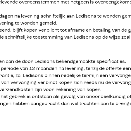
 geleverde overeenstemmen met hetgeen is overeengekomen,
dagen na levering schriftelijk aan Ledisons te worden ge
evering te worden gemeld.
meerd, blijft koper verplicht tot afname en betaling van 
e schriftelijke toestemming van Ledisons op de wijze zoa
oen aan de door Ledisons bekendgemaakte specificaties.
periode van 12 maanden na levering, tenzij de offerte een
rantie, zal Ledisons binnen redelijke termijn een vervan
val van vervanging verbindt koper zich reeds nu de verva
 verzendkosten zijn voor rekening van koper.
het gebrek is ontstaan als gevolg van onoordeelkundig of 
gingen hebben aangebracht dan wel trachten aan te bren