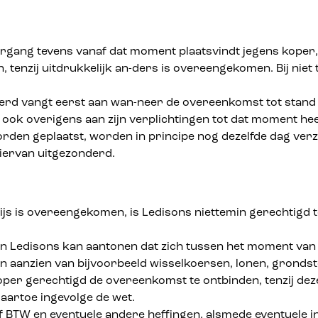
vergang tevens vanaf dat moment plaatsvindt jegens kope
, tenzij uitdrukkelijk an-ders is overeengekomen. Bij niet 
rd vangt eerst aan wan-neer de overeenkomst tot stand is
r ook overigens aan zijn verplichtingen tot dat moment hee
rden geplaatst, worden in principe nog dezelfde dag verzo
hiervan uitgezonderd.
s is overeengekomen, is Ledisons niettemin gerechtigd to
en Ledisons kan aantonen dat zich tussen het moment van
n aanzien van bijvoorbeeld wisselkoersen, lonen, grondst
oper gerechtigd de overeenkomst te ontbinden, tenzij deze p
aartoe ingevolge de wet.
ef BTW en eventuele andere heffingen, alsmede eventuele 