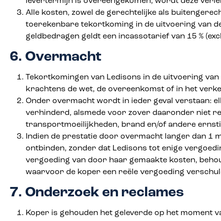
levertermijn is overeengekomen, wordt deze verle
Alle kosten, zowel de gerechtelijke als buitengere
toerekenbare tekortkoming in de uitvoering van 
geldbedragen geldt een incassotarief van 15 % (exc
6. Overmacht
Tekortkomingen van Ledisons in de uitvoering van 
krachtens de wet, de overeenkomst of in het verk
Onder overmacht wordt in ieder geval verstaan: elk
verhinderd, alsmede voor zover daaronder niet re
transportmoeilijkheden, brand en/of andere ernstig
Indien de prestatie door overmacht langer dan 1 m
ontbinden, zonder dat Ledisons tot enige vergoedin
vergoeding van door haar gemaakte kosten, behouden
waarvoor de koper een reële vergoeding verschuldi
7. Onderzoek en reclames
Koper is gehouden het geleverde op het moment van 