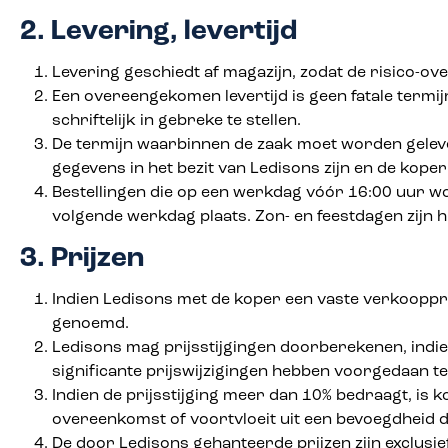
2. Levering, levertijd
Levering geschiedt af magazijn, zodat de risico-o
Een overeengekomen levertijd is geen fatale termijn
schriftelijk in gebreke te stellen.
De termijn waarbinnen de zaak moet worden geleve
gegevens in het bezit van Ledisons zijn en de kope
Bestellingen die op een werkdag vóór 16:00 uur wo
volgende werkdag plaats. Zon- en feestdagen zijn 
3. Prijzen
Indien Ledisons met de koper een vaste verkoopprij
genoemd.
Ledisons mag prijsstijgingen doorberekenen, indi
significante prijswijzigingen hebben voorgedaan te
Indien de prijsstijging meer dan 10% bedraagt, is k
overeenkomst of voortvloeit uit een bevoegdheid d
De door Ledisons gehanteerde prijzen zijn exclusi