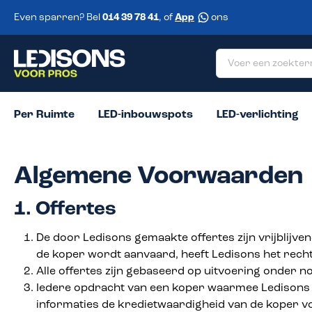
 zoekopdracht
Ga naar de hoofdnavigatie
Even sparren? Bel
014 39 78 41
, of
App
ons
Per Ruimte
LED-inbouwspots
LED-verlichting
Algemene Voorwaarden
1. Offertes
De door Ledisons gemaakte offertes zijn vrijblijven
de koper wordt aanvaard, heeft Ledisons het rech
Alle offertes zijn gebaseerd op uitvoering onder
Iedere opdracht van een koper waarmee Ledisons 
informaties de kredietwaardigheid van de koper vo