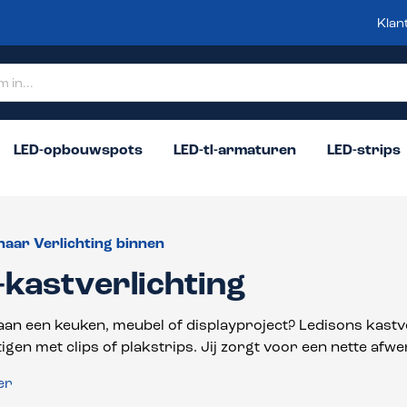
Klan
LED-opbouwspots
LED-tl-armaturen
LED-strips
naar Verlichting binnen
-kastverlichting
aan een keuken, meubel of displayproject? Ledisons kastve
tigen met clips of plakstrips. Jij zorgt voor een nette afw
er