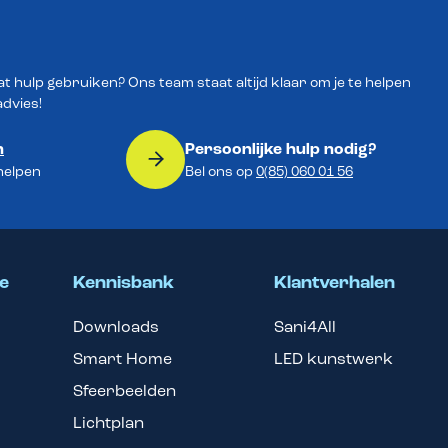
wat hulp gebruiken? Ons team staat altijd klaar om je te helpen
advies!
n
Persoonlijke hulp nodig?
 helpen
Bel ons op
0(85) 060 01 56
e
Kennisbank
Klantverhalen
Downloads
Sani4All
Smart Home
LED kunstwerk
Sfeerbeelden
Lichtplan