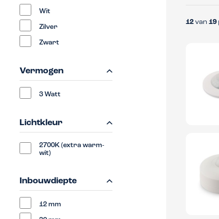
Wit
12
van
19
Zilver
Zwart
Vermogen
3 Watt
Lichtkleur
2700K (extra warm-
wit)
Inbouwdiepte
12 mm