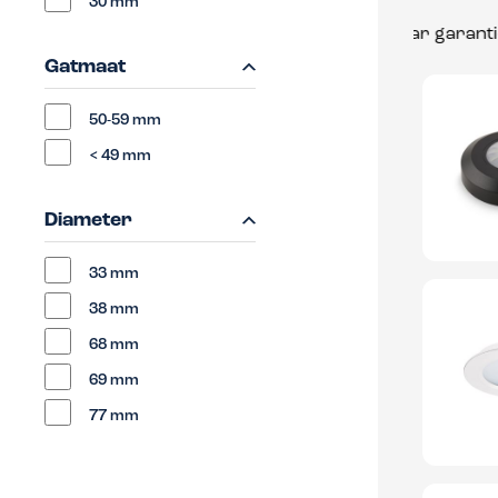
30 mm
besteld, vandaag verstuurd
Tot 8 jaar garantie
Gatmaat
50-59 mm
< 49 mm
Diameter
33 mm
38 mm
68 mm
69 mm
77 mm