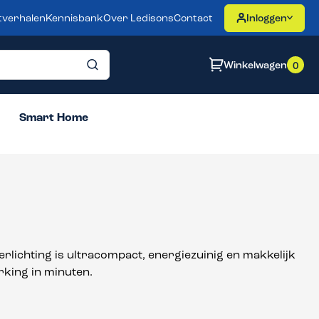
tverhalen
Kennisbank
Over Ledisons
Contact
Inloggen
Winkelwagen
0
Smart Home
rlichting is ultracompact, energiezuinig en makkelijk
erking in minuten.