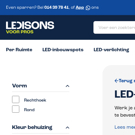
 zoekopdracht
Ga naar de hoofdnavigatie
Even sparren? Bel
014 39 78 41
, of
App
ons
Per Ruimte
LED-inbouwspots
LED-verlichting
Terug 
Vorm
LED
Rechthoek
Werk je 
Rond
te beves
Kleur behuizing
Lees me