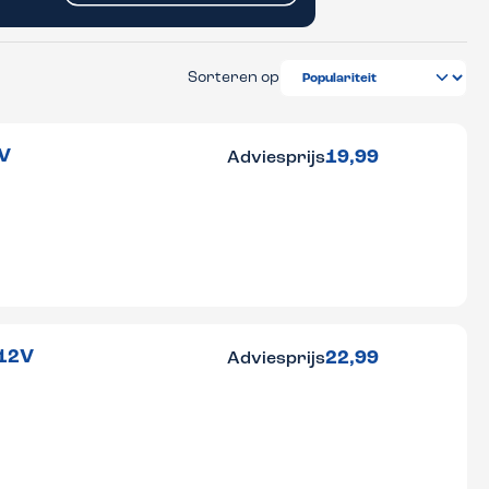
Sorteren op
2V
19,99
Adviesprijs
 12V
22,99
Adviesprijs