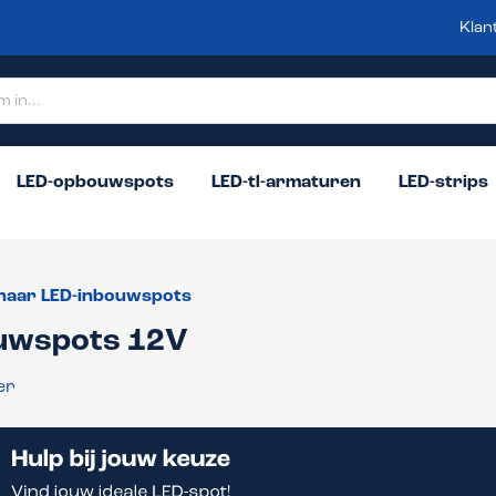
Klan
LED-opbouwspots
LED-tl-armaturen
LED-strips
naar LED-inbouwspots
uwspots 12V
er