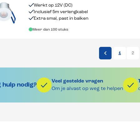
Werkt op 12V (DC)
Inclusief 5m verlengkabel
Extra smal, past in balken
Meer dan 100 stuks
1
2
Veel gestelde vragen
 hulp nodig?
Om je alvast op weg te helpen