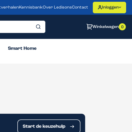
tverhalen
Kennisbank
Over Ledisons
Contact
Inloggen
Winkelwagen
0
Smart Home