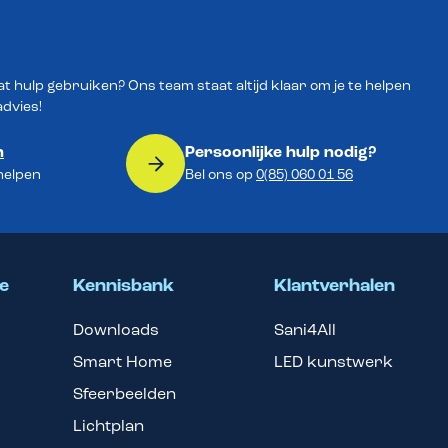
wat hulp gebruiken? Ons team staat altijd klaar om je te helpen
advies!
n
Persoonlijke hulp nodig?
 helpen
Bel ons op
0(85) 060 01 56
e
Kennisbank
Klantverhalen
Downloads
Sani4All
Smart Home
LED kunstwerk
Sfeerbeelden
Lichtplan