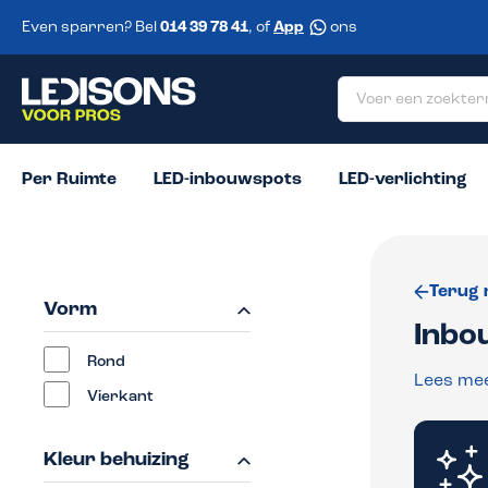
 zoekopdracht
Ga naar de hoofdnavigatie
Even sparren? Bel
014 39 78 41
, of
App
ons
Per Ruimte
LED-inbouwspots
LED-verlichting
Terug 
Vorm
Inbo
Rond
Lees me
Vierkant
Kleur behuizing