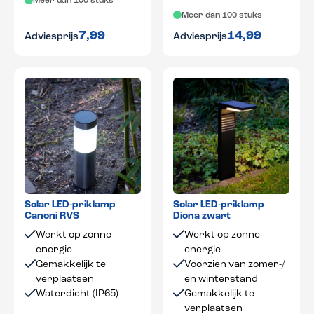
Meer dan 100 stuks
Meer dan 100 stuks
7,99
14,99
Adviesprijs
Adviesprijs
Solar LED-priklamp
Solar LED-priklamp
Canoni RVS
Diona zwart
Werkt op zonne-
Werkt op zonne-
energie
energie
Gemakkelijk te
Voorzien van zomer-/
verplaatsen
en winterstand
Waterdicht (IP65)
Gemakkelijk te
verplaatsen