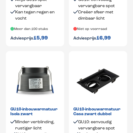
vervangbaar
vervangbare spot
Kan tegen regen en
Creëer sfeer met
vocht
dimbaar licht
Meer dan 100 stuks
Niet op voorraad
15,99
16,99
Adviesprijs
Adviesprijs
GU10-inbouwarmatuur
GU10-inbouwarmatuur
Isola zwart
Casa zwart dubbel
Minder verblinding,
GU10: eenvoudig
rustiger licht
vervangbare spot