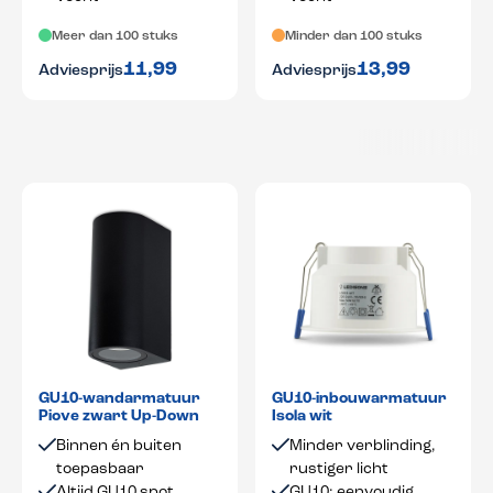
Meer dan 100 stuks
Minder dan 100 stuks
11,99
13,99
Adviesprijs
Adviesprijs
GU10-wandarmatuur
GU10-inbouwarmatuur
Piove zwart Up-Down
Isola wit
Binnen én buiten
Minder verblinding,
toepasbaar
rustiger licht
Altijd GU10 spot
GU10: eenvoudig