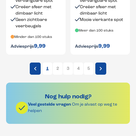
vervangbare spot
vervangbare spot
Creëer sfeer met
Creëer sfeer met
dimbaar licht
dimbaar licht
Geen zichtbare
Mooie vierkante spot
veerbeugels
Meer dan 100 stuks
Minder dan 100 stuks
9,99
9,99
Adviesprijs
Adviesprijs
1
2
3
4
5
Nog hulp nodig?
Veel gestelde vragen
Om je alvast op weg te
helpen