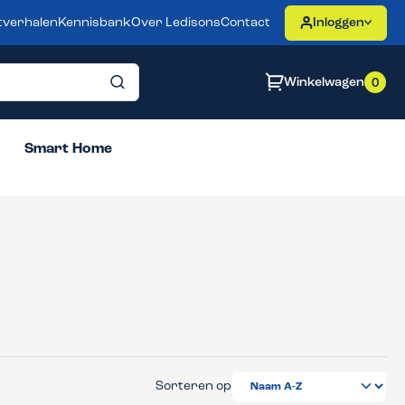
tverhalen
Kennisbank
Over Ledisons
Contact
Inloggen
Winkelwagen
0
Smart Home
Sorteren op