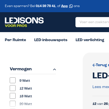
 zoekopdracht
Ga naar de hoofdnavigatie
Even sparren? Bel
014 39 78 41
, of
App
ons
Per Ruimte
LED-inbouwspots
LED-verlichting
Terug 
Vermogen
LED-
9 Watt
Lees me
12 Watt
18 Watt
12
van
26
20 Watt