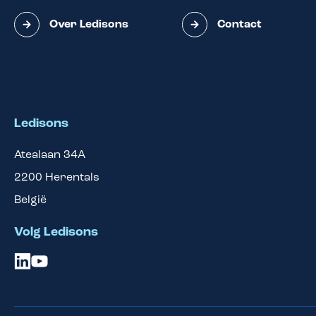
Over Ledisons
Contact
Ledisons
Atealaan 34A
2200
Herentals
België
Volg Ledisons